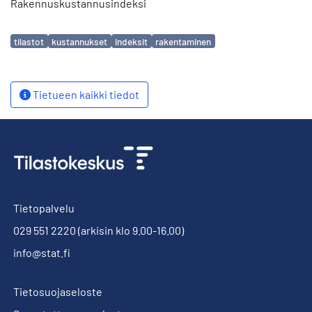
Rakennuskustannusindeksi
Avainsanat
tilastot
kustannukset
indeksit
rakentaminen
Tietueen kaikki tiedot
Tietopalvelu
029 551 2220
(arkisin klo 9.00-16.00)
info@stat.fi
Tietosuojaseloste