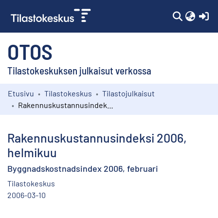
(c
OTOS
Tilastokeskuksen julkaisut verkossa
Etusivu
Tilastokeskus
Tilastojulkaisut
Kokoelmat
Rakennuskustannusindeksi 2006, helmikuu
Selaa
Rakennuskustannusindeksi 2006,
helmikuu
Byggnadskostnadsindex 2006, februari
Tilastokeskus
2006-03-10