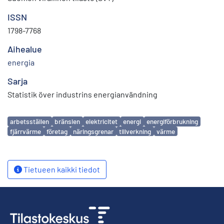
ISSN
1798-7768
Aihealue
energia
Sarja
Statistik över industrins energianvändning
Avainsanat
arbetsställen
bränslen
elektricitet
energi
energiförbrukning
fjärrvärme
företag
näringsgrenar
tillverkning
värme
Tietueen kaikki tiedot