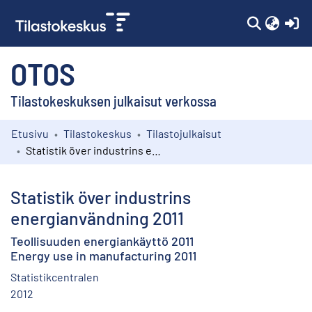
(c
OTOS
Tilastokeskuksen julkaisut verkossa
Etusivu
Tilastokeskus
Tilastojulkaisut
Kokoelmat
Statistik över industrins energianvändning 2011
Selaa
Statistik över industrins
energianvändning 2011
Teollisuuden energiankäyttö 2011
Energy use in manufacturing 2011
Statistikcentralen
2012