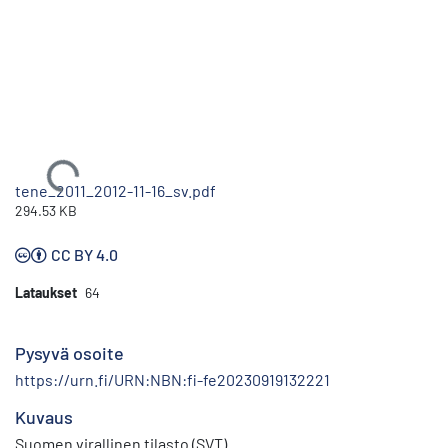
Ladataan...
tene_2011_2012-11-16_sv.pdf
294.53 KB
CC BY 4.0
Lataukset
64
Pysyvä osoite
https://urn.fi/URN:NBN:fi-fe20230919132221
Kuvaus
Suomen virallinen tilasto (SVT)