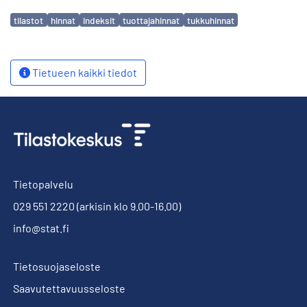
Avainsanat
tilastot
hinnat
indeksit
tuottajahinnat
tukkuhinnat
Tietueen kaikki tiedot
Tietopalvelu
029 551 2220
(arkisin klo 9.00-16.00)
info@stat.fi
Tietosuojaseloste
Saavutettavuusseloste