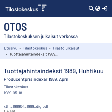
(c
OTOS
Tilastokeskuksen julkaisut verkossa
Etusivu
Tilastokeskus
Tilastojulkaisut
Kokoelmat
Tuottajahintaindeksit 1989, Huhtikuu
Selaa
Tuottajahintaindeksit 1989, Huhtikuu
Producentprisindexar 1989, April
Tilastokeskus
1989-05-18
xthi_198904_1989_dig.pdf
1.37 MB