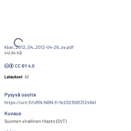
Ladataan...
kbar_2012_04_2012-04-26_sv.pdf
441.64 KB
CC BY 4.0
Lataukset
62
Pysyvä osoite
https://urn.fi/URN:NBN:fi-fe20230913124941
Kuvaus
Suomen virallinen tilasto (SVT)