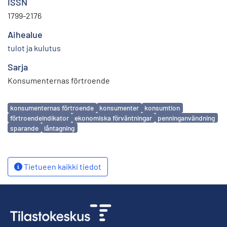
ISSN
1799-2176
Aihealue
tulot ja kulutus
Sarja
Konsumenternas förtroende
Avainsanat
konsumenternas förtroende
konsumenter
konsumtion
förtroendeindikator
ekonomiska förväntningar
penninganvändning
sparande
låntagning
Tietueen kaikki tiedot