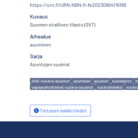
https://urn.fi/URN:NBN:fi-fe20230904116165
Kuvaus
Suomen virallinen tilasto (SVT)
Aihealue
asuminen
Sarja
Asuntojen vuokrat
Avainsanat
ARA-vuokra-asunnot
asuminen
asunnot
huoneistot
i
vapaarahoitteiset vuokra-asunnot
vuokraindeksi
vuokr
Tietueen kaikki tiedot