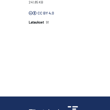
241.85 KB
CC BY 4.0
Lataukset
91