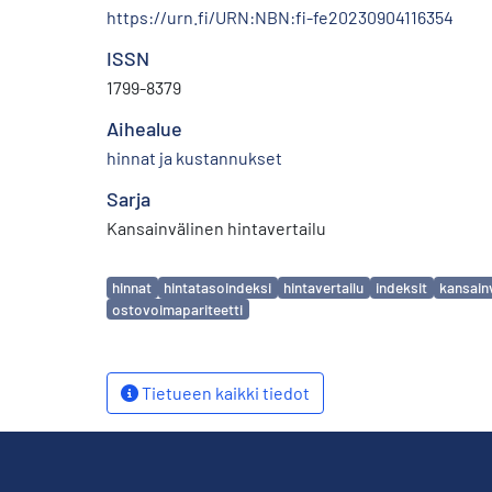
https://urn.fi/URN:NBN:fi-fe20230904116354
ISSN
1799-8379
Aihealue
hinnat ja kustannukset
Sarja
Kansainvälinen hintavertailu
Avainsanat
hinnat
hintatasoindeksi
hintavertailu
indeksit
kansainv
ostovoimapariteetti
Tietueen kaikki tiedot