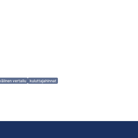
älinen vertailu
kuluttajahinnat