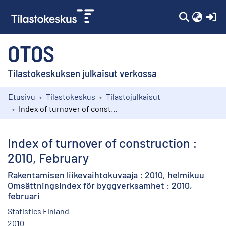
(c
OTOS
Tilastokeskuksen julkaisut verkossa
Etusivu
Tilastokeskus
Tilastojulkaisut
Kokoelmat
Index of turnover of construction : 2010, February
Selaa
Index of turnover of construction :
2010, February
Rakentamisen liikevaihtokuvaaja : 2010, helmikuu
Omsättningsindex för byggverksamhet : 2010,
februari
Statistics Finland
2010