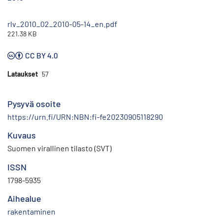
rlv_2010_02_2010-05-14_en.pdf
221.38 KB
CC BY 4.0
Lataukset
57
Pysyvä osoite
https://urn.fi/URN:NBN:fi-fe20230905118290
Kuvaus
Suomen virallinen tilasto (SVT)
ISSN
1798-5935
Aihealue
rakentaminen