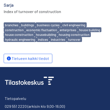
Sarja
Index of turnover of construction
Avainsanat
branches
buildings
business cycles
civil engineering
construction
economic fluctuation
enterprises
house building
house construction
housebuilding
housing construction
hydraulic engineering
indices
industries
turnover
Tietueen kaikki tiedot
Tietopalvelu
029 551 2220
(arkisin klo 9.00-16.00)