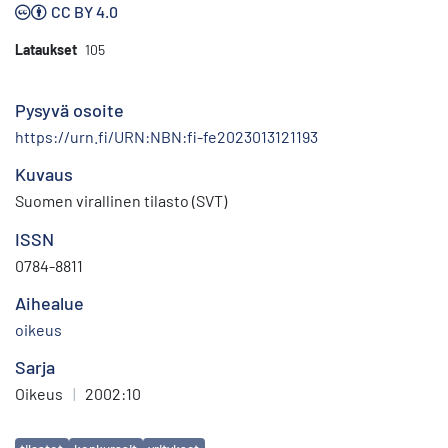
CC BY 4.0
Lataukset
105
Pysyvä osoite
https://urn.fi/URN:NBN:fi-fe2023013121193
Kuvaus
Suomen virallinen tilasto (SVT)
ISSN
0784-8811
Aihealue
oikeus
Sarja
Oikeus
|
2002:10
Avainsanat