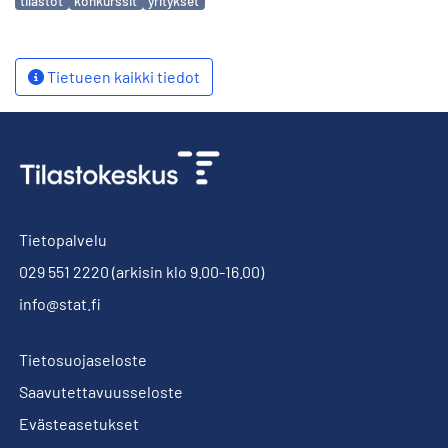
tilastot
konkurssit
yritykset
Tietueen kaikki tiedot
Tietopalvelu
029 551 2220
(arkisin klo 9.00-16.00)
info@stat.fi
Tietosuojaseloste
Saavutettavuusseloste
Evästeasetukset