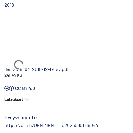
2018
Ladataan...
llai_2018_03_2018-12-19_sv.pdf
241.45 KB
CC BY 4.0
Lataukset
55
Pysyvä osoite
https://urn.fi/URN:NBN:fi-fe20230901116044