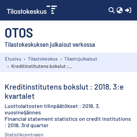
(c
OTOS
Tilastokeskuksen julkaisut verkossa
Etusivu
Tilastokeskus
Tilastojulkaisut
Kokoelmat
Kreditinstitutens bokslut : 2018, 3:e kvartalet
Selaa
Kreditinstitutens bokslut : 2018, 3:e
kvartalet
Luottolaitosten tilinpäätökset : 2018, 3.
vuosineljännes
Financial statement statistics on credit institutions
: 2018, 3rd quarter
Statistikcentralen