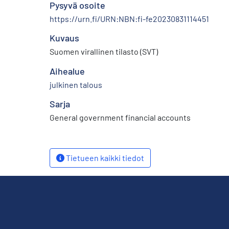
Pysyvä osoite
https://urn.fi/URN:NBN:fi-fe20230831114451
Kuvaus
Suomen virallinen tilasto (SVT)
Aihealue
julkinen talous
Sarja
General government financial accounts
Tietueen kaikki tiedot