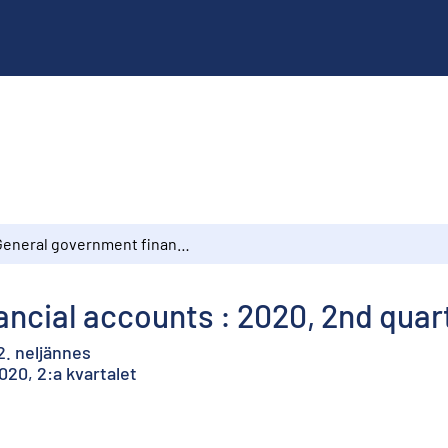
General government financial accounts : 2020, 2nd quarter
ncial accounts : 2020, 2nd quar
2. neljännes
020, 2:a kvartalet