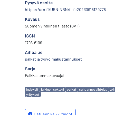
Pysyvä osoite
https://urn.fi/URN:NBN:fi-fe20230918129778
Kuvaus
Suomen virallinen tilasto (SVT)
ISSN
1798-6109
Aihealue
palkat ja työvoimakustannukset
Sarja
Palkkasummakuvaajat
Avainsanat
indeksit
julkinen sektori
palkat
suhdannevaihtelut
toi
yritykset
Tietueen kaikki tiedot