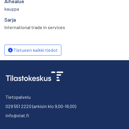
Aihealue
kauppa
Sarja
International trade in services
Tietueen kaikki tiedot
Tietopalvelu
029 551 2220
(arkisin klo 9.00-16.00)
info@stat.fi