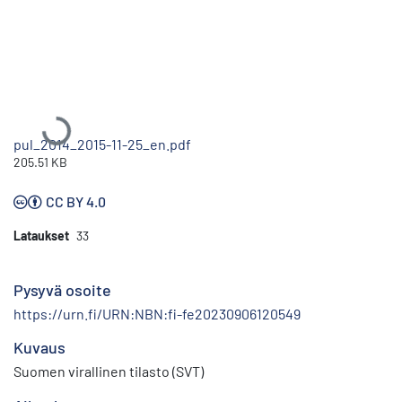
Ladataan...
pul_2014_2015-11-25_en.pdf
205.51 KB
CC BY 4.0
Lataukset
33
Pysyvä osoite
https://urn.fi/URN:NBN:fi-fe20230906120549
Kuvaus
Suomen virallinen tilasto (SVT)