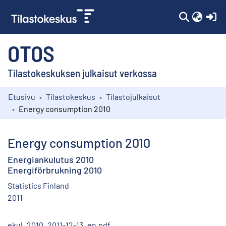
(c
OTOS
Tilastokeskuksen julkaisut verkossa
Etusivu
Tilastokeskus
Tilastojulkaisut
Kokoelmat
Energy consumption 2010
Selaa
Energy consumption 2010
Energiankulutus 2010
Energiförbrukning 2010
Statistics Finland
2011
ekul_2010_2011-12-13_en.pdf