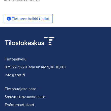
Tietueen kaikki tiedot
Tietopalvelu
029 551 2220
(arkisin klo 9.00-16.00)
info@stat.fi
Tietosuojaseloste
Saavutettavuusseloste
Evästeasetukset