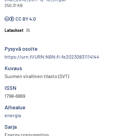
250.31 KB
CC BY 4.0
Lataukset
35
Pysyvä osoite
https://urn.fi/URN:NBN:fi-fe20230831114144
Kuvaus
Suomen virallinen tilasto (SVT)
ISSN
1798-6869
Aihealue
energia
Sarja
Energy consumption