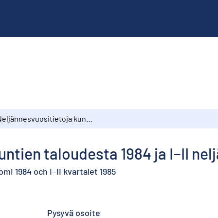
Neljännesvuositietoja kuntien taloudesta 1984 ja I−II neljännes 1985
ntien taloudesta 1984 ja I−II nel
 1984 och I−II kvartalet 1985
Pysyvä osoite