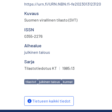
https://urn.fi/URN:NBN:fi-fe2023013123120
Kuvaus
Suomen virallinen tilasto (SVT)
ISSN
0355-2276
Aihealue
julkinen talous
Sarja
Tilastotiedotus KT
|
1985:13
Avainsanat
tilastot
julkinen talous
kunnat
Tietueen kaikki tiedot