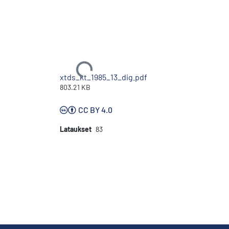
Ladataan...
xtds_kt_1985_13_dig.pdf
803.21 KB
CC BY 4.0
Lataukset
83