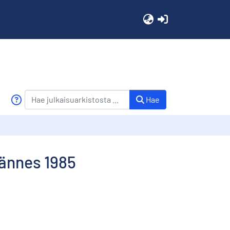
(current)
Hae
jännes 1985