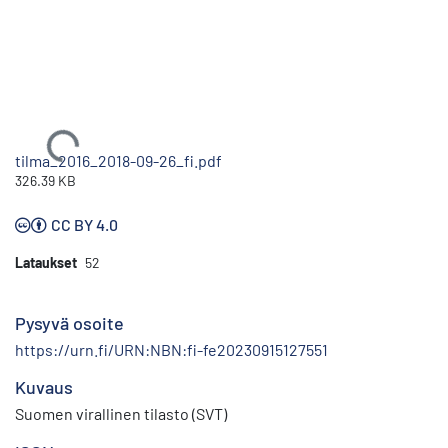
Ladataan...
tilma_2016_2018-09-26_fi.pdf
326.39 KB
CC BY 4.0
Lataukset
52
Pysyvä osoite
https://urn.fi/URN:NBN:fi-fe20230915127551
Kuvaus
Suomen virallinen tilasto (SVT)