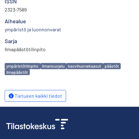
ISSN
2323-7589
Aihealue
ympäristö ja luonnonvarat
Sarja
Ilmapäästötilinpito
Avainsanat
ympäristötilinpito
ilmansuojelu
kasvihuonekaasut
päästöt
ilmapäästöt
Tietueen kaikki tiedot