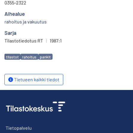
0355-2322
Aihealue
rahoitus ja vakuutus
Sarja
Tilastotiedotus RT
|
1987:1
Avainsanat
tilastot
rahoitus
pankit
Tietueen kaikki tiedot
Tietopalvelu