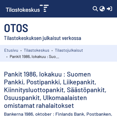
(c
OTOS
Tilastokeskuksen julkaisut verkossa
Etusivu
Tilastokeskus
Tilastojulkaisut
Kokoelmat
Pankit 1986, lokakuu : Suomen Pankki, Postipankki, Liikepankit, Kiinnitysluottopankit, Säästöpankit, Osuuspankit, Ulkomaalaisten omistamat rahalaitokset
Selaa
Pankit 1986, lokakuu : Suomen
Pankki, Postipankki, Liikepankit,
Kiinnitysluottopankit, Säästöpankit,
Osuuspankit, Ulkomaalaisten
omistamat rahalaitokset
Bankerna 1986, oktober : Finlands Bank, Postbanken,