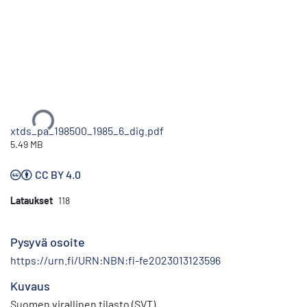
Ladataan...
xtds_pa_198500_1985_6_dig.pdf
5.49 MB
CC BY 4.0
Lataukset
118
Pysyvä osoite
https://urn.fi/URN:NBN:fi-fe2023013123596
Kuvaus
Suomen virallinen tilasto (SVT)