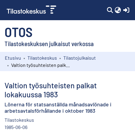
(c
OTOS
Tilastokeskuksen julkaisut verkossa
Etusivu
Tilastokeskus
Tilastojulkaisut
Kokoelmat
Valtion työsuhteisten palkat lokakuussa 1983
Selaa
Valtion työsuhteisten palkat
lokakuussa 1983
Lönerna för statsanställda månadsavlönade i
arbetsavtalsförhållande i oktober 1983
Tilastokeskus
1985-06-06