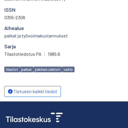
ISSN
0355-2306
Aihealue
palkat ja työvoimakustannukset
Sarja
Tilastotiedotus PA
|
1985:6
Avainsanat
tilastot
palkat
julkinen sektori
valtio
Tietueen kaikki tiedot