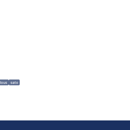
lous
sato