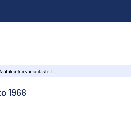
Maatalouden vuositilasto 1968
to 1968