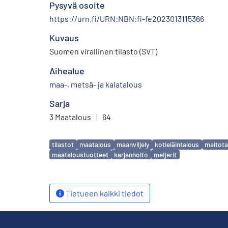
Pysyvä osoite
https://urn.fi/URN:NBN:fi-fe2023013115366
Kuvaus
Suomen virallinen tilasto (SVT)
Aihealue
maa-, metsä- ja kalatalous
Sarja
3 Maatalous
|
64
Avainsanat
tilastot
maatalous
maanviljely
kotieläintalous
maitota
maataloustuotteet
karjanhoito
meijerit
Tietueen kaikki tiedot