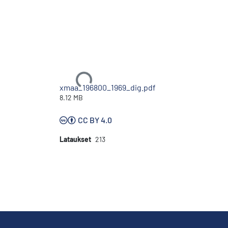
Ladataan...
xmaa_196800_1969_dig.pdf
8.12 MB
CC BY 4.0
Lataukset
213