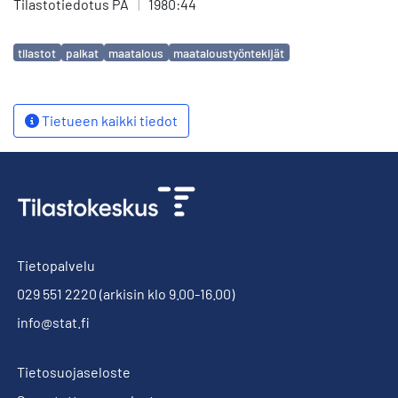
Tilastotiedotus PA
|
1980:44
Avainsanat
tilastot
palkat
maatalous
maataloustyöntekijät
Tietueen kaikki tiedot
Tietopalvelu
029 551 2220
(arkisin klo 9.00-16.00)
info@stat.fi
Tietosuojaseloste