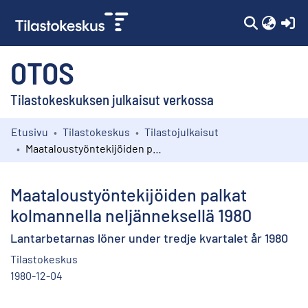
(c
OTOS
Tilastokeskuksen julkaisut verkossa
Etusivu
Tilastokeskus
Tilastojulkaisut
Kokoelmat
Maataloustyöntekijöiden palkat kolmannella neljänneksellä 1980
Selaa
Maataloustyöntekijöiden palkat
kolmannella neljänneksellä 1980
Lantarbetarnas löner under tredje kvartalet år 1980
Tilastokeskus
1980-12-04