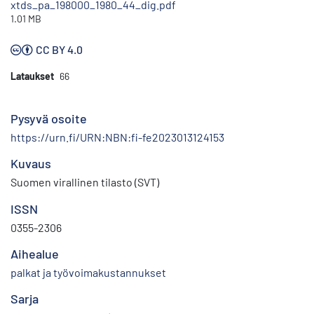
xtds_pa_198000_1980_44_dig.pdf
1.01 MB
CC BY 4.0
Lataukset
66
Pysyvä osoite
https://urn.fi/URN:NBN:fi-fe2023013124153
Kuvaus
Suomen virallinen tilasto (SVT)
ISSN
0355-2306
Aihealue
palkat ja työvoimakustannukset
Sarja