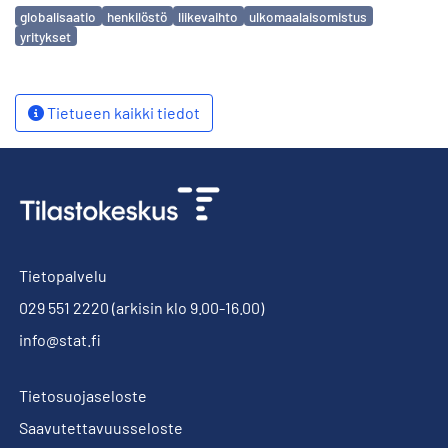
Avainsanat
globalisaatio
henkilöstö
liikevaihto
ulkomaalaisomistus
yritykset
Tietueen kaikki tiedot
Tietopalvelu
029 551 2220
(arkisin klo 9.00-16.00)
info@stat.fi
Tietosuojaseloste
Saavutettavuusseloste