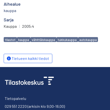
Aihealue
kauppa
Sarja
Kauppa
|
2005:4
Avainsanat
tilastot
kauppa
vähittäiskauppa
tukkukauppa
autokauppa
Tietueen kaikki tiedot
Tietopalvelu
029 551 2220
(arkisin klo 9.00-16.00)