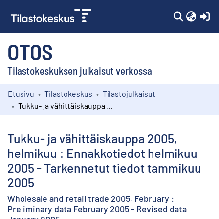
(c
OTOS
Tilastokeskuksen julkaisut verkossa
Etusivu
Tilastokeskus
Tilastojulkaisut
Kokoelmat
Tukku- ja vähittäiskauppa 2005, helmikuu : Ennakkotiedot helmikuu 2005 - Tarkennetut tiedot tammikuu 2005
Selaa
Tukku- ja vähittäiskauppa 2005,
helmikuu : Ennakkotiedot helmikuu
2005 - Tarkennetut tiedot tammikuu
2005
Wholesale and retail trade 2005, February :
Preliminary data February 2005 - Revised data