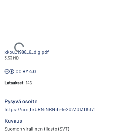
Ladataan...
xkou_1988_8_dig.pdf
3.53 MB
CC BY 4.0
Lataukset
146
Pysyvä osoite
https://urn.fi/URN:NBN:fi-fe2023013115171
Kuvaus
Suomen virallinen tilasto (SVT)