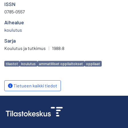
ISSN
0785-0557
Aihealue
koulutus
Sarja
Koulutus ja tutkimus
|
1988:8
Avainsanat
tilastot
koulutus
ammatilliset oppilaitokset
oppilaat
Tietueen kaikki tiedot