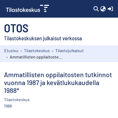
(c
OTOS
Tilastokeskuksen julkaisut verkossa
Etusivu
Tilastokeskus
Tilastojulkaisut
Kokoelmat
Ammatillisten oppilaitosten tutkinnot vuonna 1987 ja kevätlukukaudella 1988*
Selaa
Ammatillisten oppilaitosten tutkinnot
vuonna 1987 ja kevätlukukaudella
1988*
Tilastokeskus
1988