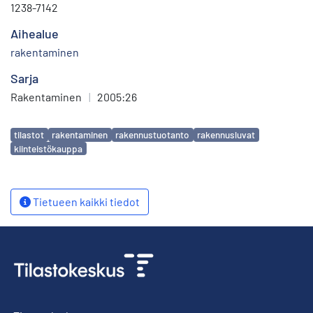
1238-7142
Aihealue
rakentaminen
Sarja
Rakentaminen
|
2005:26
Avainsanat
tilastot
rakentaminen
rakennustuotanto
rakennusluvat
kiinteistökauppa
Tietueen kaikki tiedot