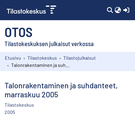
(c
OTOS
Tilastokeskuksen julkaisut verkossa
Etusivu
Tilastokeskus
Tilastojulkaisut
Kokoelmat
Talonrakentaminen ja suhdanteet, marraskuu 2005
Selaa
Talonrakentaminen ja suhdanteet,
marraskuu 2005
Tilastokeskus
2005