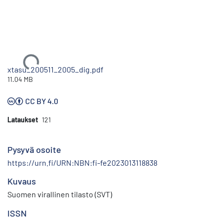
Ladataan...
xtasu_200511_2005_dig.pdf
11.04 MB
CC BY 4.0
Lataukset
121
Pysyvä osoite
https://urn.fi/URN:NBN:fi-fe2023013118838
Kuvaus
Suomen virallinen tilasto (SVT)
ISSN