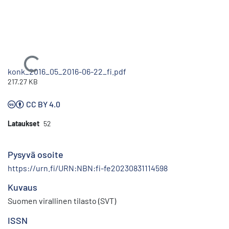
Ladataan...
konk_2016_05_2016-06-22_fi.pdf
217.27 KB
CC BY 4.0
Lataukset
52
Pysyvä osoite
https://urn.fi/URN:NBN:fi-fe20230831114598
Kuvaus
Suomen virallinen tilasto (SVT)
ISSN