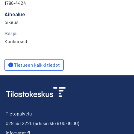
1798-4424
Aihealue
oikeus
Sarja
Konkurssit
Tietueen kaikki tiedot
Tietopalvelu
029 551 2220
(arkisin klo 9.00-16.00)
info@stat.fi