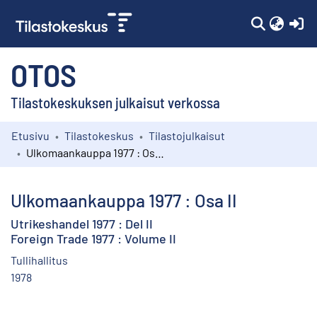
(c
OTOS
Tilastokeskuksen julkaisut verkossa
Etusivu
Tilastokeskus
Tilastojulkaisut
Kokoelmat
Ulkomaankauppa 1977 : Osa II
Selaa
Ulkomaankauppa 1977 : Osa II
Utrikeshandel 1977 : Del II
Foreign Trade 1977 : Volume II
Tullihallitus
1978