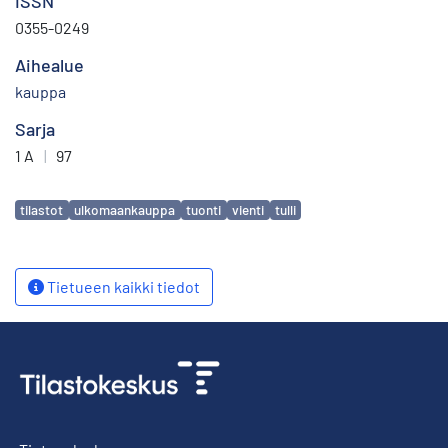
ISSN
0355-0249
Aihealue
kauppa
Sarja
1 A
|
97
Avainsanat
tilastot
ulkomaankauppa
tuonti
vienti
tulli
Tietueen kaikki tiedot