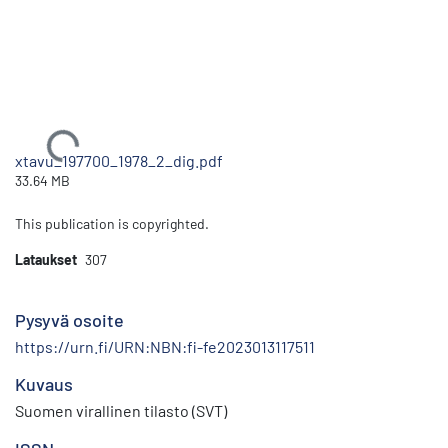
Ladataan...
xtavu_197700_1978_2_dig.pdf
33.64 MB
This publication is copyrighted.
Lataukset
307
Pysyvä osoite
https://urn.fi/URN:NBN:fi-fe2023013117511
Kuvaus
Suomen virallinen tilasto (SVT)