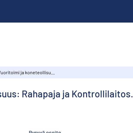
Vuoritoimi ja koneteollisuus: Rahapaja ja Kontrollilaitos. Vuodelta 1889. Edellinen osa
suus: Rahapaja ja Kontrollilaitos
Pysyvä osoite