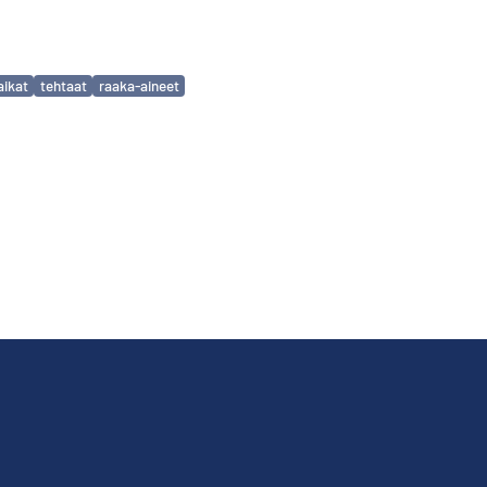
aikat
tehtaat
raaka-aineet