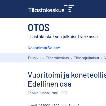
OTOS
Tilastokeskuksen julkaisut verkossa
Kokoelmat
Selaa
Etusivu
Tilastokeskus
Tilastojulkaisut
Vuoritoimi ja koneteolli
Edellinen osa
Teollisuushallitus
1892
xteoll_188900_1892_dig_6a.pdf