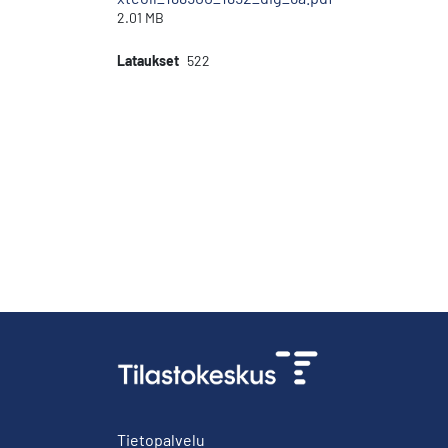
2.01 MB
Lataukset
522
Tietopalvelu