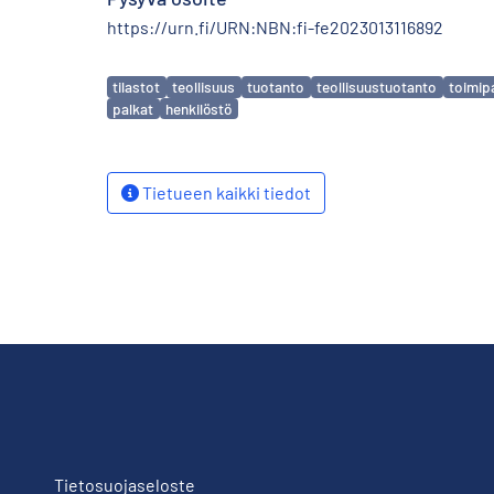
https://urn.fi/URN:NBN:fi-fe2023013116892
Avainsanat
tilastot
teollisuus
tuotanto
teollisuustuotanto
toimip
palkat
henkilöstö
Tietueen kaikki tiedot
Tietosuojaseloste