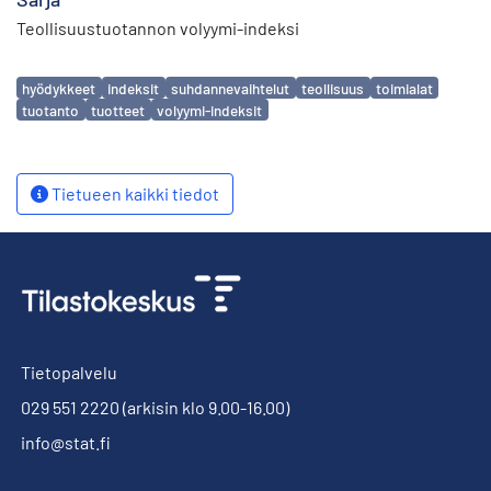
Teollisuustuotannon volyymi-indeksi
Avainsanat
hyödykkeet
indeksit
suhdannevaihtelut
teollisuus
toimialat
tuotanto
tuotteet
volyymi-indeksit
Tietueen kaikki tiedot
Tietopalvelu
029 551 2220
(arkisin klo 9.00-16.00)
info@stat.fi