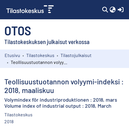
(c
OTOS
Tilastokeskuksen julkaisut verkossa
Etusivu
Tilastokeskus
Tilastojulkaisut
Kokoelmat
Teollisuustuotannon volyymi-indeksi : 2018, maaliskuu
Selaa
Teollisuustuotannon volyymi-indeksi :
2018, maaliskuu
Volymindex för industriproduktionen : 2018, mars
Volume index of industrial output : 2018, March
Tilastokeskus
2018