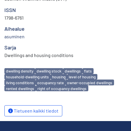
ISSN
1798-6761
Aihealue
asuminen
Sarja
Dwellings and housing conditions
Avainsanat
dwelling density
dwelling stock
dwellings
flats
household-dwelling units
housing
level of housing
living conditions
occupancy rate
owner-occupied dwellings
rented dwellings
right of occupancy dwellings
Tietueen kaikki tiedot