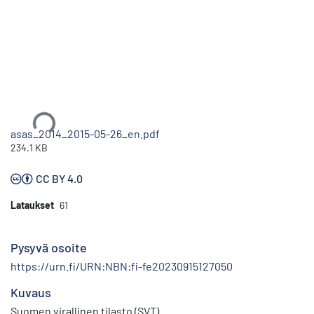
Ladataan...
asas_2014_2015-05-26_en.pdf
234.1 KB
CC BY 4.0
Lataukset
61
Pysyvä osoite
https://urn.fi/URN:NBN:fi-fe20230915127050
Kuvaus
Suomen virallinen tilasto (SVT)