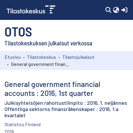
(c
OTOS
Tilastokeskuksen julkaisut verkossa
Etusivu
Tilastokeskus
Tilastojulkaisut
Kokoelmat
General government financial accounts : 2016, 1st quarter
Selaa
General government financial
accounts : 2016, 1st quarter
Julkisyhteisöjen rahoitustilinpito : 2016, 1. neljännes
Offentliga sektorns finansräkenskaper : 2016, 1:a
kvartalet
Statistics Finland
2016