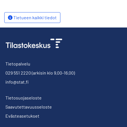
Tietueen kaikki tiedot
Tietopalvelu
029 551 2220
(arkisin klo 9.00-16.00)
info@stat.fi
Tietosuojaseloste
Saavutettavuusseloste
Evästeasetukset