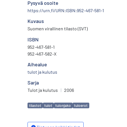
Pysyvä osoite
https://urn.fi/URN:ISBN:952-467-581-1
Kuvaus
Suomen virallinen tilasto (SVT)
ISBN
952-467-581-1
952-467-582-X
Aihealue
tulot ja kulutus
Sarja
Tulot ja kulutus
|
2006
Avainsanat
tilastot
tulot
tulonjako
tuloerot