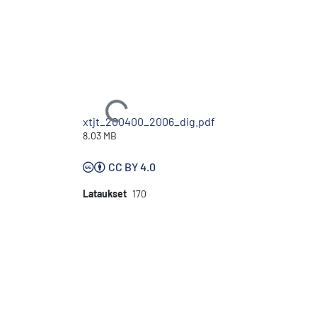
Ladataan...
xtjt_200400_2006_dig.pdf
8.03 MB
CC BY 4.0
Lataukset
170