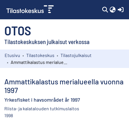
(c
OTOS
Tilastokeskuksen julkaisut verkossa
Etusivu
Tilastokeskus
Tilastojulkaisut
Kokoelmat
Ammattikalastus merialueella vuonna 1997
Selaa
Ammattikalastus merialueella vuonna
1997
Yrkesfisket i havsområdet år 1997
Riista- ja kalatalouden tutkimuslaitos
1998