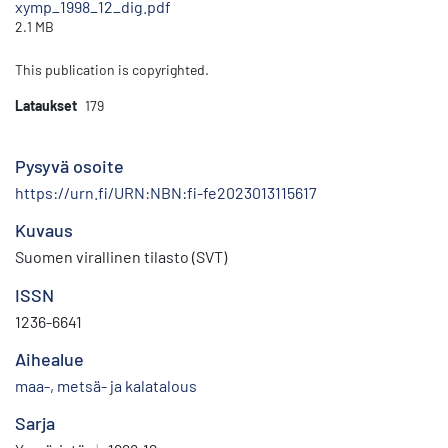
xymp_1998_12_dig.pdf
2.1 MB
This publication is copyrighted.
Lataukset
179
Pysyvä osoite
https://urn.fi/URN:NBN:fi-fe2023013115617
Kuvaus
Suomen virallinen tilasto (SVT)
ISSN
1236-6641
Aihealue
maa-, metsä- ja kalatalous
Sarja