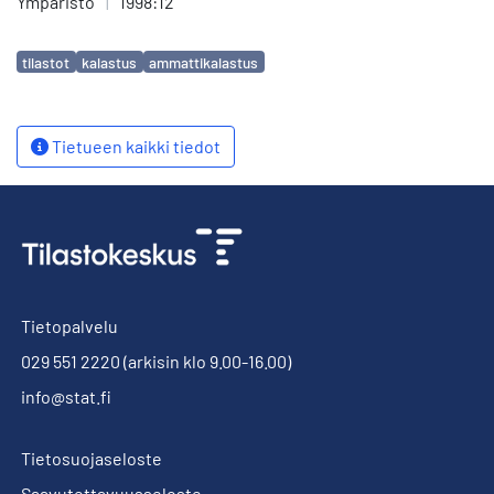
Ympäristö
|
1998:12
Avainsanat
tilastot
kalastus
ammattikalastus
Tietueen kaikki tiedot
Tietopalvelu
029 551 2220
(arkisin klo 9.00-16.00)
info@stat.fi
Tietosuojaseloste
Saavutettavuusseloste