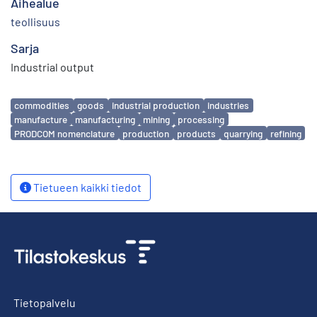
Aihealue
teollisuus
Sarja
Industrial output
Avainsanat
commodities
goods
industrial production
industries
manufacture
manufacturing
mining
processing
PRODCOM nomenclature
production
products
quarrying
refining
Tietueen kaikki tiedot
Tietopalvelu