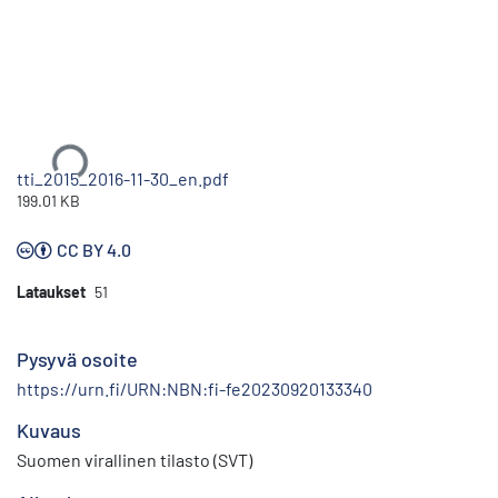
Ladataan...
tti_2015_2016-11-30_en.pdf
199.01 KB
CC BY 4.0
Lataukset
51
Pysyvä osoite
https://urn.fi/URN:NBN:fi-fe20230920133340
Kuvaus
Suomen virallinen tilasto (SVT)