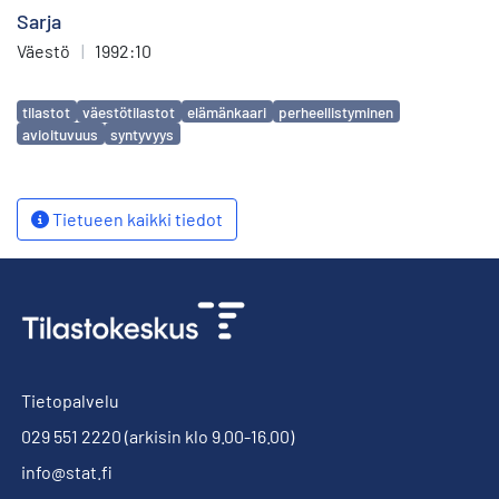
Sarja
Väestö
|
1992:10
Avainsanat
tilastot
väestötilastot
elämänkaari
perheellistyminen
avioituvuus
syntyvyys
Tietueen kaikki tiedot
Tietopalvelu
029 551 2220
(arkisin klo 9.00-16.00)
info@stat.fi