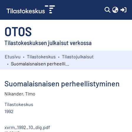
(c
OTOS
Tilastokeskuksen julkaisut verkossa
Etusivu
Tilastokeskus
Tilastojulkaisut
Kokoelmat
Suomalaisnaisen perheellistyminen
Selaa
Suomalaisnaisen perheellistyminen
Nikander, Timo
Tilastokeskus
1992
xvrm_1992_10_dig.pdf