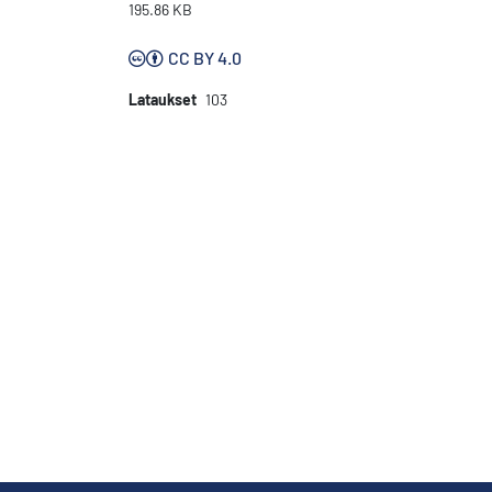
195.86 KB
CC BY 4.0
Lataukset
103