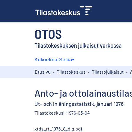
OTOS
Tilastokeskuksen julkaisut verkossa
Kokoelmat
Selaa
Etusivu
Tilastokeskus
Tilastojulkaisut
Anto- ja ottolainaustil
Ut- och inlåningsstatistik, januari 1976
Tilastokeskus
1976-03-04
xtds_rt_1976_8_dig.pdf