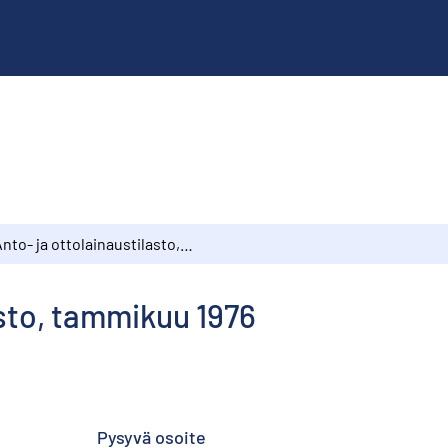
Anto- ja ottolainaustilasto, tammikuu 1976
asto, tammikuu 1976
Pysyvä osoite