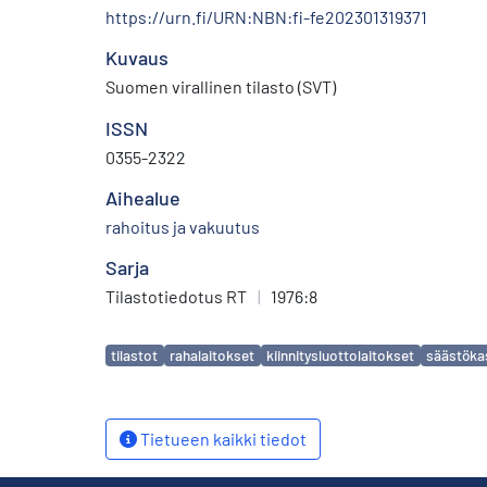
https://urn.fi/URN:NBN:fi-fe202301319371
Kuvaus
Suomen virallinen tilasto (SVT)
ISSN
0355-2322
Aihealue
rahoitus ja vakuutus
Sarja
Tilastotiedotus RT
|
1976:8
Avainsanat
tilastot
rahalaitokset
kiinnitysluottolaitokset
säästöka
Tietueen kaikki tiedot