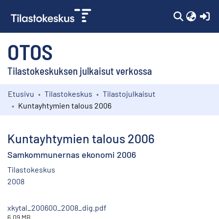
(c
OTOS
Tilastokeskuksen julkaisut verkossa
Etusivu
Tilastokeskus
Tilastojulkaisut
Kokoelmat
Kuntayhtymien talous 2006
Selaa
Kuntayhtymien talous 2006
Samkommunernas ekonomi 2006
Tilastokeskus
2008
xkytal_200600_2008_dig.pdf
6.09 MB