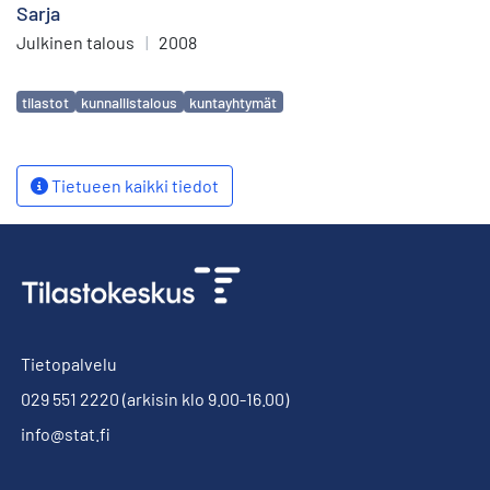
Sarja
Julkinen talous
|
2008
Avainsanat
tilastot
kunnallistalous
kuntayhtymät
Tietueen kaikki tiedot
Tietopalvelu
029 551 2220
(arkisin klo 9.00-16.00)
info@stat.fi