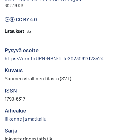
302.19 KB
CC BY 4.0
Lataukset
63
Pysyvä osoite
https://urn.fi/URN:NBN:fi-fe20230917128524
Kuvaus
Suomen virallinen tilasto (SVT)
ISSN
1799-6317
Aihealue
liikenne ja matkailu
Sarja
Inkvarteringsstatistik