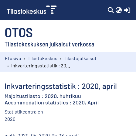
(c
OTOS
Tilastokeskuksen julkaisut verkossa
Etusivu
Tilastokeskus
Tilastojulkaisut
Kokoelmat
Inkvarteringsstatistik : 2020, april
Selaa
Inkvarteringsstatistik : 2020, april
Majoitustilasto : 2020, huhtikuu
Accommodation statistics : 2020, April
Statistikcentralen
2020
matk_2020_04_2020-05-28_sv.pdf