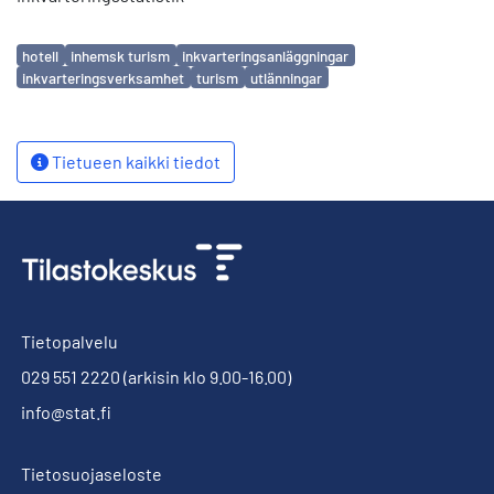
Avainsanat
hotell
inhemsk turism
inkvarteringsanläggningar
inkvarteringsverksamhet
turism
utlänningar
Tietueen kaikki tiedot
Tietopalvelu
029 551 2220
(arkisin klo 9.00-16.00)
info@stat.fi
Tietosuojaseloste