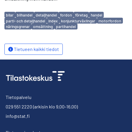
Avainsanat
bilar
bilhandel
detaljhandel
fordon
företag
handel
parti- och detaljhandel
index
konjunkturväxlingar
motorfordon
näringsgrenar
omsättning
partihandel
Tietueen kaikki tiedot
Tietopalvelu
029 551 2220
(arkisin klo 9.00-16.00)
info@stat.fi