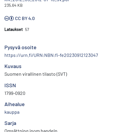
235.64 KB
CC BY 4.0
Lataukset
57
Pysyvä osoite
https://urn.fi/URN:NBN:fi-fe20230912123047
Kuvaus
Suomen virallinen tilasto (SVT)
ISSN
1799-0920
Aihealue
kauppa
Sarja
Omsättning inom handeln