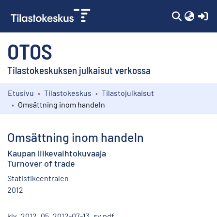
(c
OTOS
Tilastokeskuksen julkaisut verkossa
Etusivu
Tilastokeskus
Tilastojulkaisut
Kokoelmat
Omsättning inom handeln
Selaa
Omsättning inom handeln
Kaupan liikevaihtokuvaaja
Turnover of trade
Statistikcentralen
2012
klv_2012_05_2012-07-13_sv.pdf