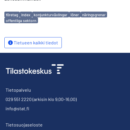
Avainsanat
företag
index
konjunkturväxlingar
löner
näringsgrenar
offentliga sektorn
Tietueen kaikki tiedot
Tietopalvelu
029 551 2220
(arkisin klo 9.00-16.00)
info@stat.fi
Tietosuojaseloste