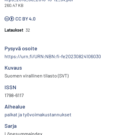
260.47 KB
CC BY 4.0
Lataukset
32
Pysyvä osoite
https://urn.fi/URN:NBN:fi-fe20230824106030
Kuvaus
Suomen virallinen tilasto (SVT)
ISSN
1798-6117
Aihealue
palkat ja työvoimakustannukset
Sarja
Lönesummaindex