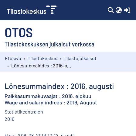
(c
OTOS
Tilastokeskuksen julkaisut verkossa
Etusivu
Tilastokeskus
Tilastojulkaisut
Kokoelmat
Lönesummaindex : 2016, augusti
Selaa
Lönesummaindex : 2016, augusti
Palkkasummakuvaajat : 2016, elokuu
Wage and salary indices : 2016, August
Statistikcentralen
2016
ktps_2016_08_2016-10-12_sv.pdf