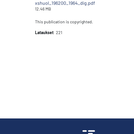
xshuol_196200_1964_dig.pdf
12.46 MB
This publication is copyrighted.
Lataukset
221