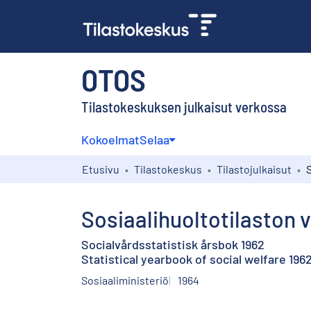
OTOS
Tilastokeskuksen julkaisut verkossa
Kokoelmat
Selaa
Etusivu
Tilastokeskus
Tilastojulkaisut
Sosiaalihuoltotilaston v
Socialvårdsstatistisk årsbok 1962
Statistical yearbook of social welfare 196
Sosiaaliministeriö
1964