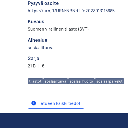
Pysyvä osoite
https://urn.fi/URN:NBN:fi-fe2023013115685
Kuvaus
Suomen virallinen tilasto (SVT)
Aihealue
sosiaaliturva
Sarja
21 B
|
6
Avainsanat
tilastot
sosiaaliturva
sosiaalihuolto
sosiaalipalvelut
Tietueen kaikki tiedot