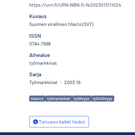
https://urn.fi/URN:NBN:fi-fe2023013111024
Kuvaus
Suomen virallinen tilasto (SVT)
ISSN
0784-7998
Aihealue
työmarkkinat
Sarja
Työmarkkinat
|
2003:16
Avainsanat
tilastot
työmarkkinat
työllisyys
työttömyys
Tietueen kaikki tiedot