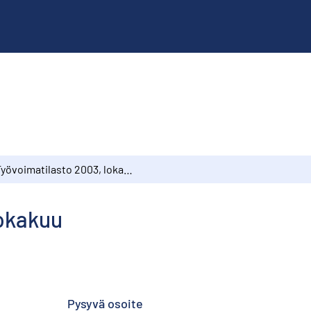
Työvoimatilasto 2003, lokakuu
lokakuu
Pysyvä osoite