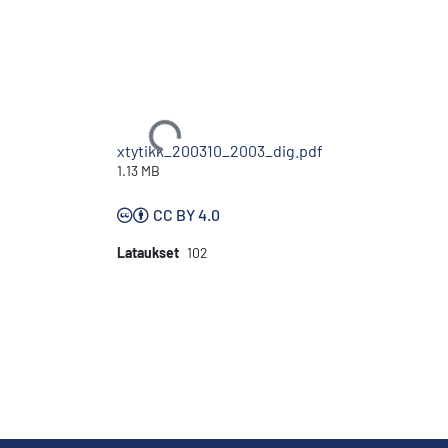
Ladataan...
xtytikk_200310_2003_dig.pdf
1.13 MB
CC BY 4.0
Lataukset
102