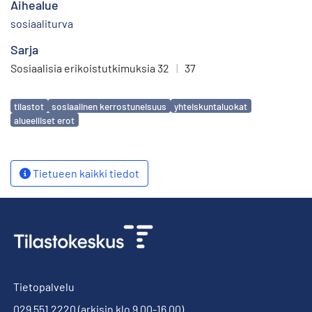
Aihealue
sosiaaliturva
Sarja
Sosiaalisia erikoistutkimuksia 32
|
37
Avainsanat
tilastot
sosiaalinen kerrostuneisuus
yhteiskuntaluokat
alueelliset erot
Tietueen kaikki tiedot
Tietopalvelu
029 551 2220
(arkisin klo 9.00-16.00)