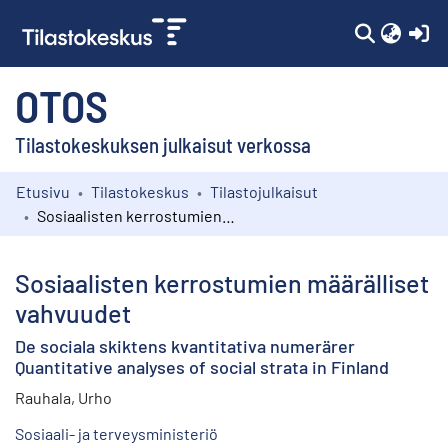
(c
OTOS
Tilastokeskuksen julkaisut verkossa
Etusivu
Tilastokeskus
Tilastojulkaisut
Kokoelmat
Sosiaalisten kerrostumien määrälliset vahvuudet
Selaa
Sosiaalisten kerrostumien määrälliset
vahvuudet
De sociala skiktens kvantitativa numerärer
Quantitative analyses of social strata in Finland
Rauhala, Urho
Sosiaali- ja terveysministeriö