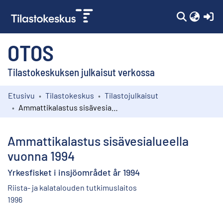
(c
OTOS
Tilastokeskuksen julkaisut verkossa
Etusivu
Tilastokeskus
Tilastojulkaisut
Kokoelmat
Ammattikalastus sisävesialueella vuonna 1994
Selaa
Ammattikalastus sisävesialueella
vuonna 1994
Yrkesfisket i insjöområdet år 1994
Riista- ja kalatalouden tutkimuslaitos
1996