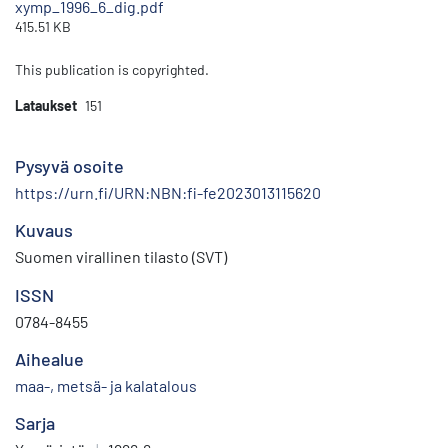
xymp_1996_6_dig.pdf
415.51 KB
This publication is copyrighted.
Lataukset
151
Pysyvä osoite
https://urn.fi/URN:NBN:fi-fe2023013115620
Kuvaus
Suomen virallinen tilasto (SVT)
ISSN
0784-8455
Aihealue
maa-, metsä- ja kalatalous
Sarja