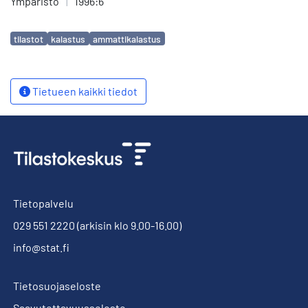
Ympäristö
|
1996:6
Avainsanat
tilastot
kalastus
ammattikalastus
Tietueen kaikki tiedot
Tietopalvelu
029 551 2220
(arkisin klo 9.00-16.00)
info@stat.fi
Tietosuojaseloste
Saavutettavuusseloste