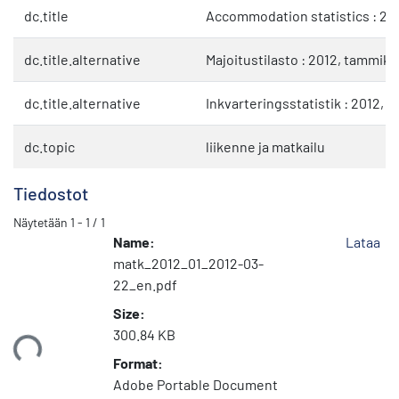
dc.title
Accommodation statistics : 20
dc.title.alternative
Majoitustilasto : 2012, tammik
dc.title.alternative
Inkvarteringsstatistik : 2012, j
dc.topic
liikenne ja matkailu
Tiedostot
Näytetään
1 - 1 / 1
Name:
Lataa
matk_2012_01_2012-03-
22_en.pdf
Size:
300.84 KB
taan...
Format:
Adobe Portable Document