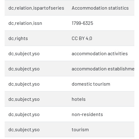
dc.relation.ispartofseries
Accommodation statistics
dc.relation.issn
1799-6325
dc.rights
CC BY 4.0
dc.subject.yso
accommodation activities
dc.subject.yso
accommodation establishmen
dc.subject.yso
domestic tourism
dc.subject.yso
hotels
dc.subject.yso
non-residents
dc.subject.yso
tourism