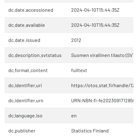
dc.date.accessioned
2024-04-10T15:44:35Z
dc.date.available
2024-04-10T15:44:35Z
dc.date.issued
2012
dc.description.svtstatus
Suomen virallinen tilasto (SVT)
dc.format.content
fulltext
dc.identifier.uri
https://otos.stat.fi/handle/12
dc.identifier.urn
URN:NBN:fi-fe20230917128561
dc.language.iso
en
dc.publisher
Statistics Finland