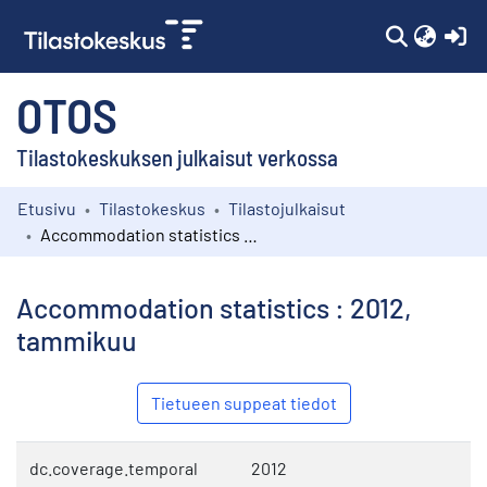
(c
OTOS
Tilastokeskuksen julkaisut verkossa
Etusivu
Tilastokeskus
Tilastojulkaisut
Kokoelmat
Accommodation statistics : 2012, tammikuu
Selaa
Accommodation statistics : 2012,
tammikuu
Tietueen suppeat tiedot
dc.coverage.temporal
2012