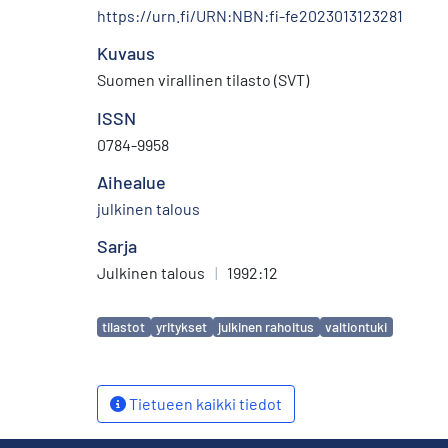
https://urn.fi/URN:NBN:fi-fe2023013123281
Kuvaus
Suomen virallinen tilasto (SVT)
ISSN
0784-9958
Aihealue
julkinen talous
Sarja
Julkinen talous
|
1992:12
Avainsanat
tilastot
yritykset
julkinen rahoitus
valtiontuki
Tietueen kaikki tiedot