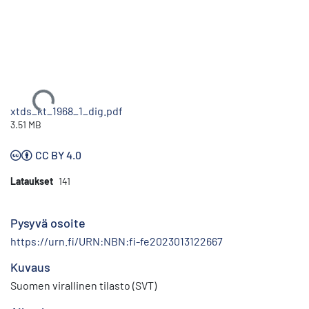
Ladataan...
xtds_kt_1968_1_dig.pdf
3.51 MB
CC BY 4.0
Lataukset
141
Pysyvä osoite
https://urn.fi/URN:NBN:fi-fe2023013122667
Kuvaus
Suomen virallinen tilasto (SVT)