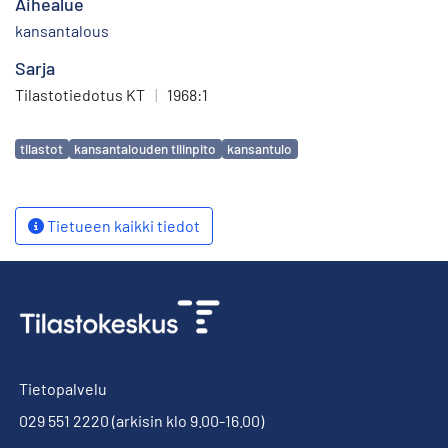
Aihealue
kansantalous
Sarja
Tilastotiedotus KT
|
1968:1
Avainsanat
tilastot
kansantalouden tilinpito
kansantulo
Tietueen kaikki tiedot
Tietopalvelu
029 551 2220
(arkisin klo 9.00-16.00)