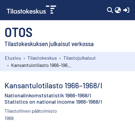
(c
OTOS
Tilastokeskuksen julkaisut verkossa
Etusivu
Tilastokeskus
Tilastojulkaisut
Kokoelmat
Kansantulotilasto 1966–1968/I
Selaa
Kansantulotilasto 1966–1968/I
Nationalinkomststatistik 1966–1968/I
Statistics on national income 1966–1968/I
Tilastollinen päätoimisto
1968