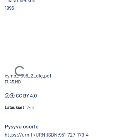
Tilastokeskus
1996
Ladataan...
xymp_1996_2_dig.pdf
17.45 MB
CC BY 4.0
Lataukset
243
Pysyvä osoite
https://urn.fi/URN:ISBN:951-727-179-4