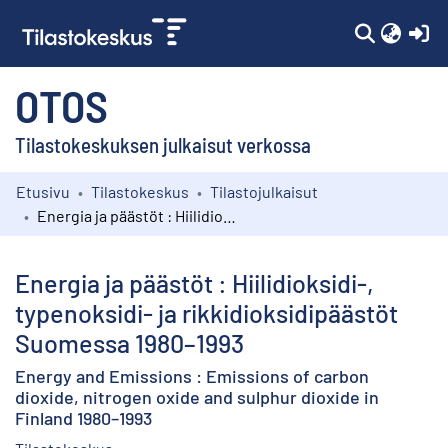
(c
OTOS
Tilastokeskuksen julkaisut verkossa
Etusivu
Tilastokeskus
Tilastojulkaisut
Kokoelmat
Energia ja päästöt : Hiilidioksidi-, typenoksidi- ja rikkidioksidipäästöt Suomessa 1980–1993
Selaa
Energia ja päästöt : Hiilidioksidi-,
typenoksidi- ja rikkidioksidipäästöt
Suomessa 1980–1993
Energy and Emissions : Emissions of carbon
dioxide, nitrogen oxide and sulphur dioxide in
Finland 1980–1993