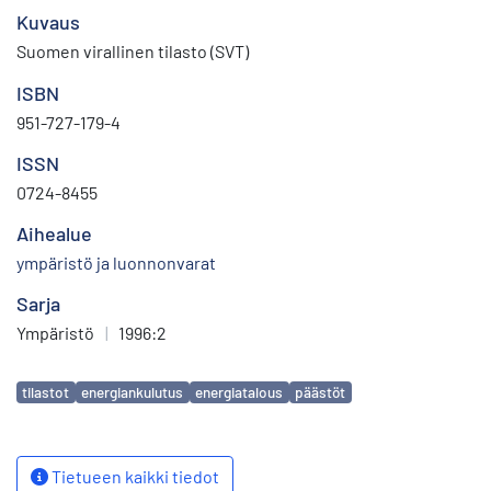
Kuvaus
Suomen virallinen tilasto (SVT)
ISBN
951-727-179-4
ISSN
0724-8455
Aihealue
ympäristö ja luonnonvarat
Sarja
Ympäristö
|
1996:2
Avainsanat
tilastot
energiankulutus
energiatalous
päästöt
Tietueen kaikki tiedot