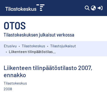
(c
OTOS
Tilastokeskuksen julkaisut verkossa
Etusivu
Tilastokeskus
Tilastojulkaisut
Kokoelmat
Liikenteen tilinpäätöstilasto 2007, ennakko
Selaa
Liikenteen tilinpäätöstilasto 2007,
ennakko
Tilastokeskus
2008