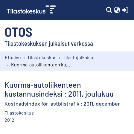
(c
OTOS
Tilastokeskuksen julkaisut verkossa
Etusivu
Tilastokeskus
Tilastojulkaisut
Kokoelmat
Kuorma-autoliikenteen kustannusindeksi : 2011, joulukuu
Selaa
Kuorma-autoliikenteen
kustannusindeksi : 2011, joulukuu
Kostnadsindex för lastbilstrafik : 2011, december
Tilastokeskus
2012