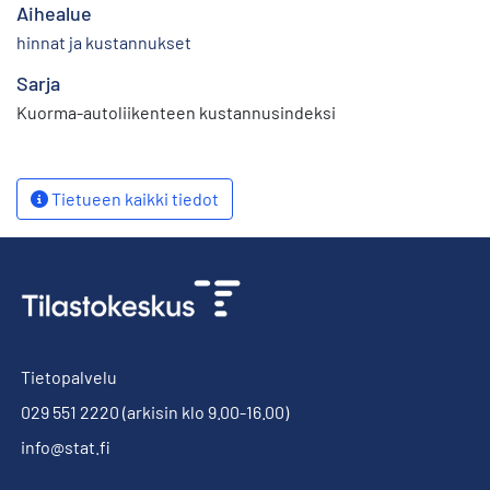
Aihealue
hinnat ja kustannukset
Sarja
Kuorma-autoliikenteen kustannusindeksi
Tietueen kaikki tiedot
Tietopalvelu
029 551 2220
(arkisin klo 9.00-16.00)
info@stat.fi