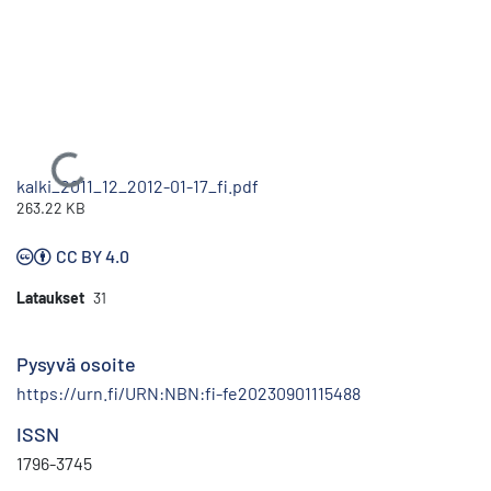
Ladataan...
kalki_2011_12_2012-01-17_fi.pdf
263.22 KB
CC BY 4.0
Lataukset
31
Pysyvä osoite
https://urn.fi/URN:NBN:fi-fe20230901115488
ISSN
1796-3745