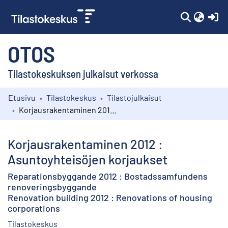
(c
OTOS
Tilastokeskuksen julkaisut verkossa
Etusivu
Tilastokeskus
Tilastojulkaisut
Kokoelmat
Korjausrakentaminen 2012 : Asuntoyhteisöjen korjaukset
Selaa
Korjausrakentaminen 2012 :
Asuntoyhteisöjen korjaukset
Reparationsbyggande 2012 : Bostadssamfundens
renoveringsbyggande
Renovation building 2012 : Renovations of housing
corporations
Tilastokeskus