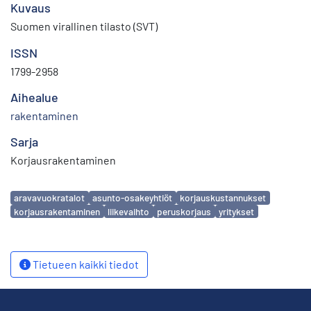
Kuvaus
Suomen virallinen tilasto (SVT)
ISSN
1799-2958
Aihealue
rakentaminen
Sarja
Korjausrakentaminen
Avainsanat
aravavuokratalot
asunto-osakeyhtiöt
korjauskustannukset
korjausrakentaminen
liikevaihto
peruskorjaus
yritykset
Tietueen kaikki tiedot