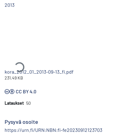
2013
Ladataan...
kora_2012_01_2013-09-13_fi.pdf
231.49 KB
CC BY 4.0
Lataukset
50
Pysyvä osoite
https://urn.fi/URN:NBN:fi-fe20230912123703