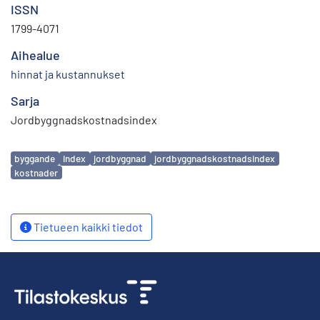
ISSN
1799-4071
Aihealue
hinnat ja kustannukset
Sarja
Jordbyggnadskostnadsindex
Avainsanat
byggande
index
jordbyggnad
jordbyggnadskostnadsindex
kostnader
Tietueen kaikki tiedot