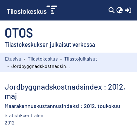
(c
OTOS
Tilastokeskuksen julkaisut verkossa
Etusivu
Tilastokeskus
Tilastojulkaisut
Kokoelmat
Jordbyggnadskostnadsindex : 2012, maj
Selaa
Jordbyggnadskostnadsindex : 2012,
maj
Maarakennuskustannusindeksi : 2012, toukokuu
Statistikcentralen
2012