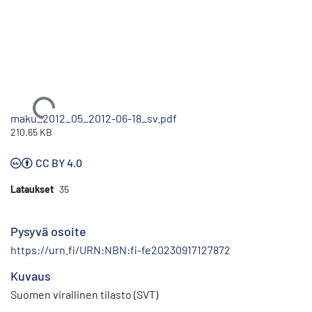
Ladataan...
maku_2012_05_2012-06-18_sv.pdf
210.65 KB
CC BY 4.0
Lataukset
35
Pysyvä osoite
https://urn.fi/URN:NBN:fi-fe20230917127872
Kuvaus
Suomen virallinen tilasto (SVT)